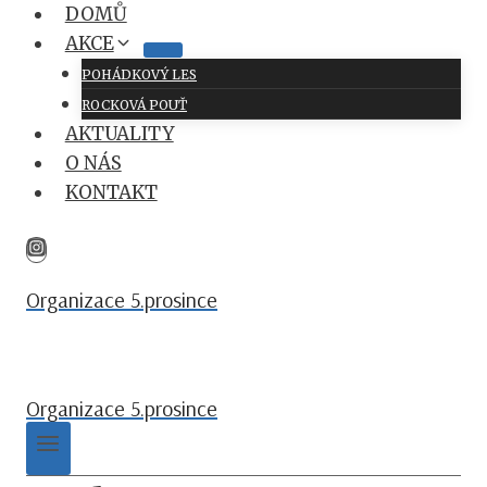
Přeskočit
DOMŮ
na
AKCE
obsah
POHÁDKOVÝ LES
ROCKOVÁ POUŤ
AKTUALITY
O NÁS
KONTAKT
Organizace 5.prosince
Organizace 5.prosince